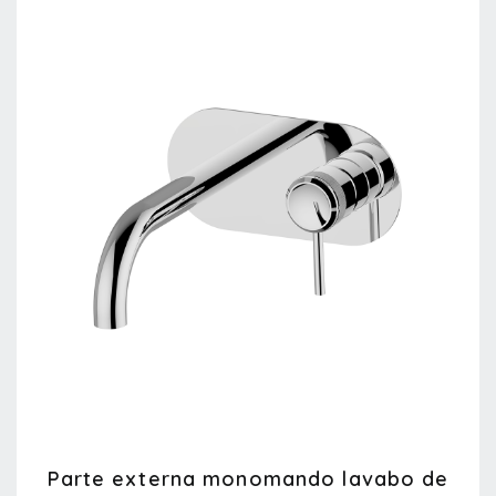
Parte externa monomando lavabo de