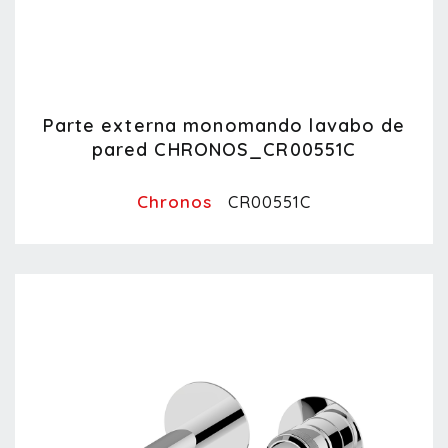
Parte externa monomando lavabo de
pared CHRONOS_CR00551C
Chronos
CR00551C