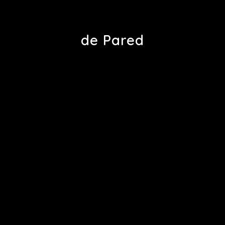
de Pared