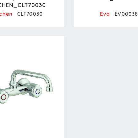
CHEN_CLT70030
tchen
Eva
CLT70030
EV0003