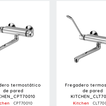
dero termostático
Fregadero termos
de pared
de pared
CHEN_CPT70010
KITCHEN_CLT7
tchen
Kitchen
CPT70010
CLT70