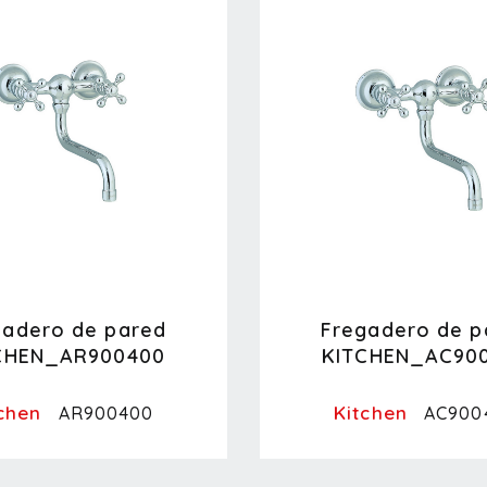
gadero de pared
Fregadero de p
CHEN_AR900400
KITCHEN_AC90
chen
Kitchen
AR900400
AC900