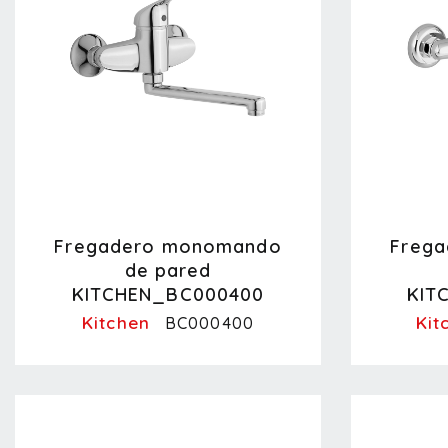
Fregadero monomando
Freg
de pared
KITCHEN_BC000400
KIT
Kitchen
Kit
BC000400