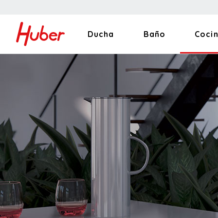
Ducha
Baño
Coci