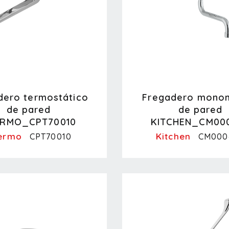
dero termostático
Fregadero mono
de pared
de pared
ERMO_CPT70010
KITCHEN_CM00
ermo
Kitchen
CPT70010
CM000