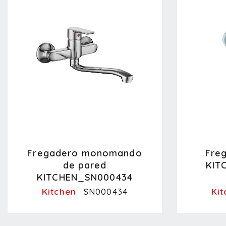
Fregadero monomando
Fre
de pared
KIT
KITCHEN_SN000434
Kitchen
Kit
SN000434