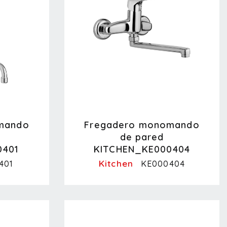
mando
Fregadero monomando
de pared
0401
KITCHEN_KE000404
Kitchen
401
KE000404