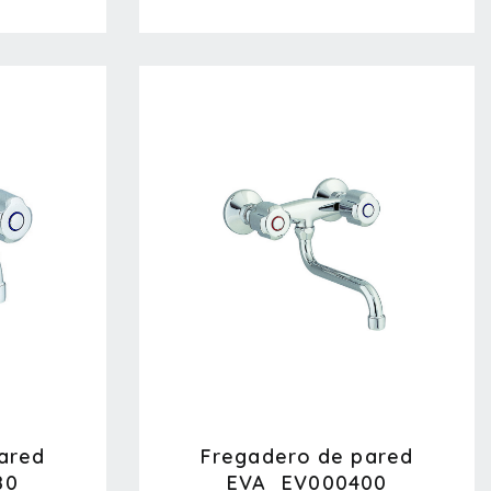
ared
Fregadero de pared
80
EVA_EV000400