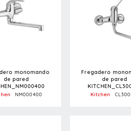
adero monomando
Fregadero mono
de pared
de pared
CHEN_NM000400
KITCHEN_CL30
chen
Kitchen
NM000400
CL300