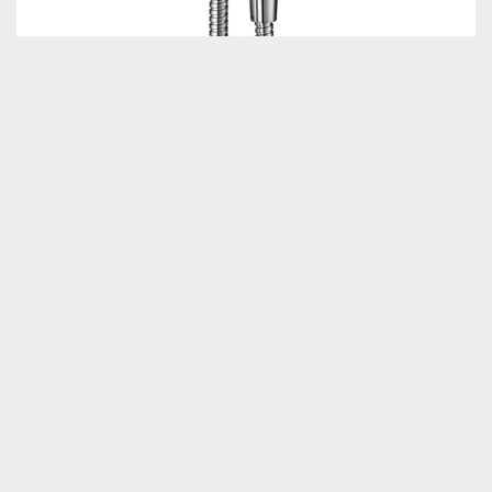
Kit ducha higiénica para bidé
COLECTIVIDAD_BC007900
Colectividad
BC007900