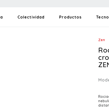
na
Colectividad
Productos
Tecno
Zen
Ro
cr
ZE
Mod
Rocia
nebul
dista