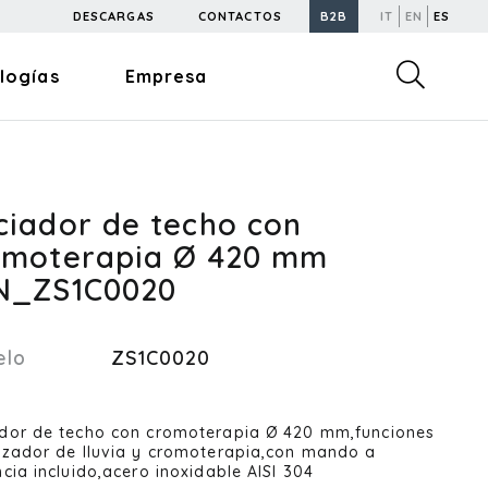
DESCARGAS
CONTACTOS
B2B
IT
EN
ES
logías
Empresa
ciador de techo con
omoterapia Ø 420 mm
N_ZS1C0020
elo
ZS1C0020
dor de techo con cromoterapia Ø 420 mm,funciones
izador de lluvia y cromoterapia,con mando a
ncia incluido,acero inoxidable AISI 304